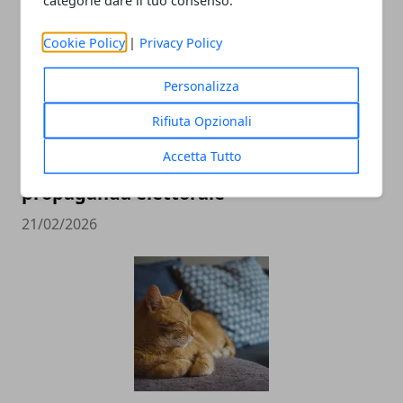
categorie dare il tuo consenso.
Cookie Policy
|
Privacy Policy
Personalizza
Rifiuta Opzionali
Referendum costituzionale 22-23 marzo
Accetta Tutto
2026: definiti gli spazi per la
propaganda elettorale
21/02/2026