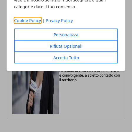
categorie dare il tuo consenso.
Cookie Policy
|
Privacy Policy
Personalizza
Rifiuta Opzionali
Fabiana Fissore
Fabiana Fissore è web editor e
Accetta Tutto
creator di contenuti dedicati a
lifestyle urbano ed eventi locali.
Racconta la città con uno stile fresco
e coinvolgente, a stretto contatto con
il territorio.