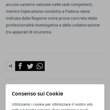
accuse saranno valutate nelle sedi competenti,
mentre l’operazione condotta a Padova viene
indicata dalla Regione come prova concreta della
professionalità investigativa e della collaborazione
tra apparati di sicurezza.
Facebook
Twitter
Whatsapp
Articolo Precedente
Articolo Successivo
Consenso sui Cookie
Santorso, intervento
Padova, intervento
oculistico d’avanguardia
d’eccellenza su raro
Utilizziamo i cookie per ottimizzare il nostro sito
riuscito
tumore tiroideo
web e il nostro servizio. Puoi scegliere a quali