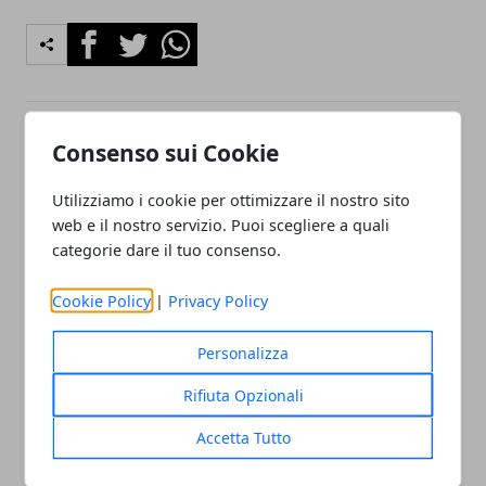
Facebook
Twitter
Whatsapp
Consenso sui Cookie
Articolo Precedente
Articolo Successivo
Veneto legge compie 10
Verona, Casa della Salute
Utilizziamo i cookie per ottimizzare il nostro sito
anni, maratona fino al 23
apre nell’ex Caserma Santa
web e il nostro servizio. Puoi scegliere a quali
ottobre
Marta
categorie dare il tuo consenso.
Cookie Policy
|
Privacy Policy
Personalizza
Rifiuta Opzionali
Accetta Tutto