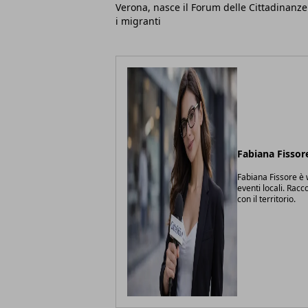
Verona, nasce il Forum delle Cittadinanze
i migranti
Fabiana Fissor
Fabiana Fissore è w
eventi locali. Racc
con il territorio.