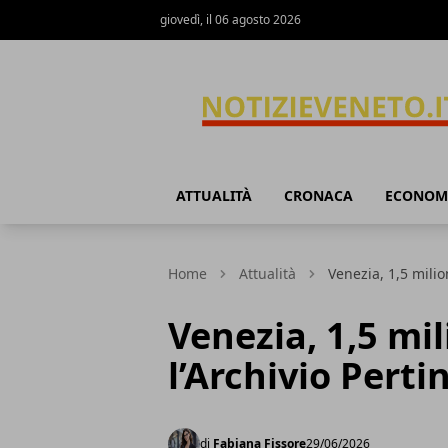
giovedì, il 06 agosto 2026
NotizieVeneto
ATTUALITÀ
CRONACA
ECONOM
Home
Attualità
Venezia, 1,5 milion
Venezia, 1,5 mil
l’Archivio Pertin
di
Fabiana Fissore
29/06/2026