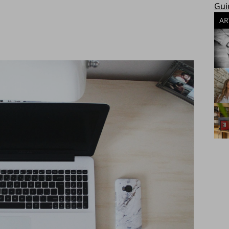
Gui
AR