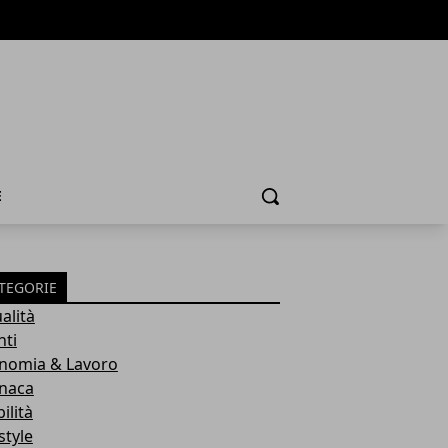
E
Cerca
TEGORIE
alità
nti
nomia & Lavoro
naca
ilità
style