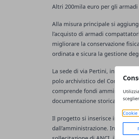
Altri 200mila euro per gli armad
Alla misura principale si aggiu
l’acquisto di armadi compattatori.
migliorare la conservazione fisic
ordinata e sicura la gestione degl
La sede di via Pertini, insieme all
Cons
polo archivistico del Comune di V
comprende fondi amministrativi, p
Utilizzi
sceglie
documentazione storica legata sia
Cookie 
Il progetto si inserisce in un pe
dall’amministrazione. In primave
sollecitazione di ANCI, il “Progett