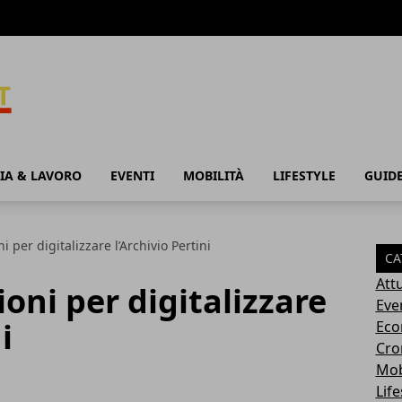
IA & LAVORO
EVENTI
MOBILITÀ
LIFESTYLE
GUID
i per digitalizzare l’Archivio Pertini
CA
Attu
ioni per digitalizzare
Eve
i
Eco
Cro
Mob
Life