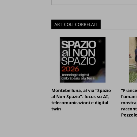
ARTICOLI CORRELATI
Montebelluna, al via “Spazio
“France
al Non Spazio”: focus su AI,
l’umani
telecomunicazioni e digital
mostra 
twin
raccont
Pozzol