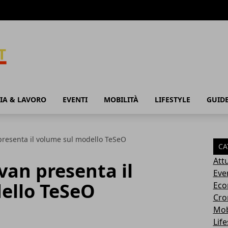
IA & LAVORO
EVENTI
MOBILITÀ
LIFESTYLE
GUID
resenta il volume sul modello TeSeO
CA
Attu
an presenta il
Eve
ello TeSeO
Eco
Cro
Mob
Life