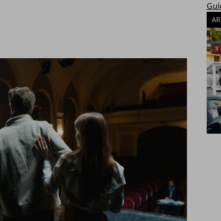
Gui
AR