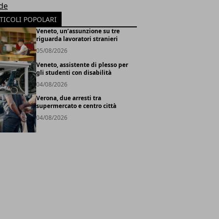
de
TICOLI POPOLARI
Veneto, un’assunzione su tre
riguarda lavoratori stranieri
05/08/2026
Veneto, assistente di plesso per
gli studenti con disabilità
04/08/2026
Verona, due arresti tra
supermercato e centro città
04/08/2026