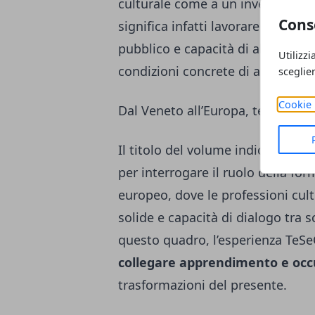
culturale come a un investimento
Cons
significa infatti lavorare su voce,
pubblico e capacità di abitare li
Utilizzi
condizioni concrete di accesso al
sceglie
Cookie 
Dal Veneto all’Europa, teatro e 
Il titolo del volume indica una p
per interrogare il ruolo della fo
europeo, dove le professioni cult
solide e capacità di dialogo tra sc
questo quadro, l’esperienza TeSe
collegare apprendimento e oc
trasformazioni del presente.