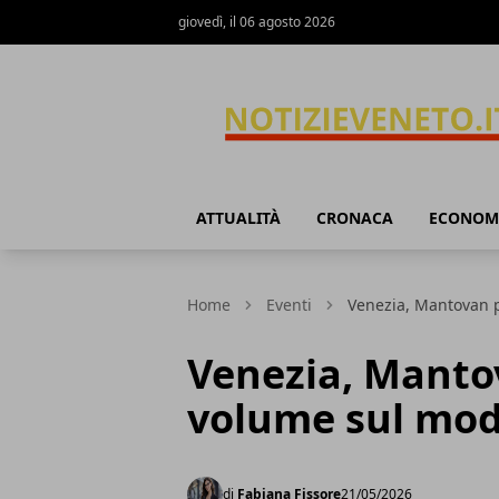
giovedì, il 06 agosto 2026
NotizieVeneto
ATTUALITÀ
CRONACA
ECONOM
Home
Eventi
Venezia, Mantovan p
Venezia, Mantov
volume sul mod
di
Fabiana Fissore
21/05/2026