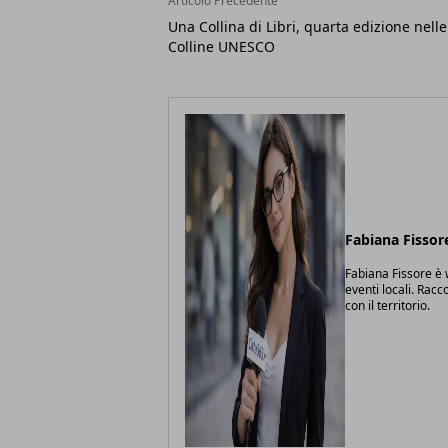
Articolo Precedente
Una Collina di Libri, quarta edizione nelle
Colline UNESCO
Fabiana Fissor
Fabiana Fissore è w
eventi locali. Racc
con il territorio.