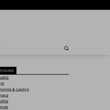
E
Cerca
TEGORIE
alità
nti
nomia & Lavoro
naca
ilità
style