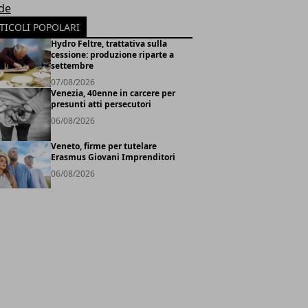
de
TICOLI POPOLARI
Hydro Feltre, trattativa sulla
cessione: produzione riparte a
settembre
07/08/2026
Venezia, 40enne in carcere per
presunti atti persecutori
06/08/2026
Veneto, firme per tutelare
Erasmus Giovani Imprenditori
06/08/2026