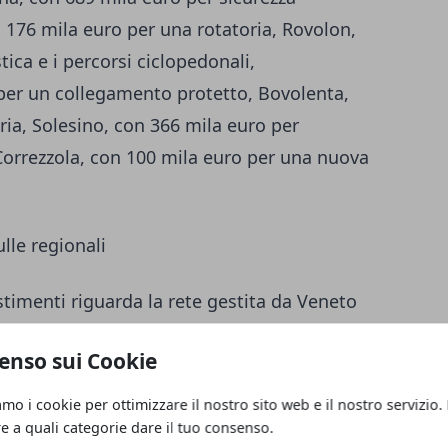
on 176 mila euro per una rotatoria, Rovolon,
tica e i percorsi ciclopedonali,
er un collegamento protetto, Bovolenta,
ria, Solesino, con 366 mila euro per
 Correzzola, con 100 mila euro per una nuova
ulle regionali
stimenti riguarda la rete gestita da Veneto
o finanziati interventi di asfaltatura per
enso sui Cookie
anziamento superiore a
10 milioni di euro
. I
ri di diverse strade regionali, con priorità
amo i cookie per ottimizzare il nostro sito web e il nostro servizio.
aggiormente utilizzate.
re a quali categorie dare il tuo consenso.