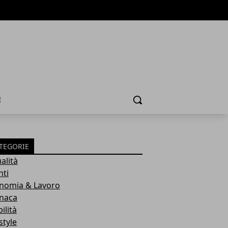
E
Cerca
TEGORIE
alità
nti
nomia & Lavoro
naca
ilità
style