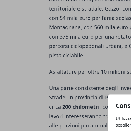
territoriale e stradale, Gazzo, c
con 54 mila euro per l’area scolas
Montagnana, con 560 mila euro p
con 375 mila euro per una rotato
percorsi ciclopedonali urbani, e
pista ciclabile.
Asfaltature per oltre 10 milioni s
Una parte consistente degli inve
Strade. In provincia di Padova son
Cons
circa
200 chilometri
, con uno st
lavori interesseranno tratti saltua
Utilizzi
alle porzioni più ammalorate e m
sceglie