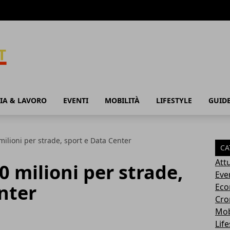
IA & LAVORO
EVENTI
MOBILITÀ
LIFESTYLE
GUID
milioni per strade, sport e Data Center
CA
Attu
0 milioni per strade,
Eve
nter
Eco
Cro
Mob
Life