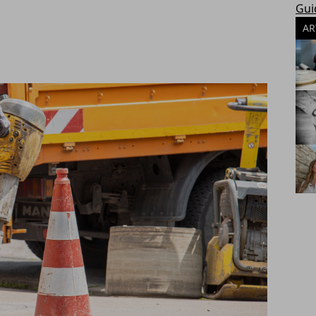
Gui
AR