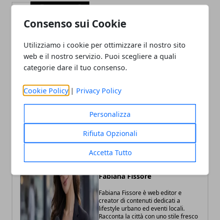
Facebook
Twitter
Whatsapp
Consenso sui Cookie
Utilizziamo i cookie per ottimizzare il nostro sito
web e il nostro servizio. Puoi scegliere a quali
Articolo Precedente
Articolo Successivo
categorie dare il tuo consenso.
Veneto-Vietnam, Pavanetto
Vicenza, incontro sul
incontra Nguyen Phuong
digitale e bambini a
Cookie Policy
|
Privacy Policy
Anh
Palazzo Trissino
Personalizza
Rifiuta Opzionali
Accetta Tutto
Fabiana Fissore
Fabiana Fissore è web editor e
creator di contenuti dedicati a
lifestyle urbano ed eventi locali.
Racconta la città con uno stile fresco