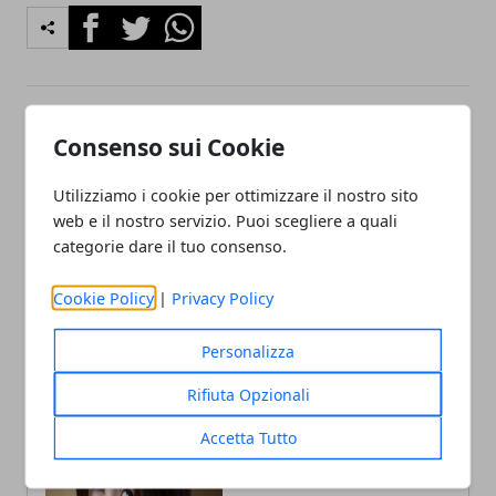
Facebook
Twitter
Whatsapp
Articolo Precedente
Articolo Successivo
Consenso sui Cookie
Veneto-Canada, Pavanetto
Rissa in un locale a Mestre,
riceve Golberg a Palazzo
disposti 5 Dacur
Utilizziamo i cookie per ottimizzare il nostro sito
Balbi
web e il nostro servizio. Puoi scegliere a quali
categorie dare il tuo consenso.
Cookie Policy
|
Privacy Policy
Personalizza
Rifiuta Opzionali
Accetta Tutto