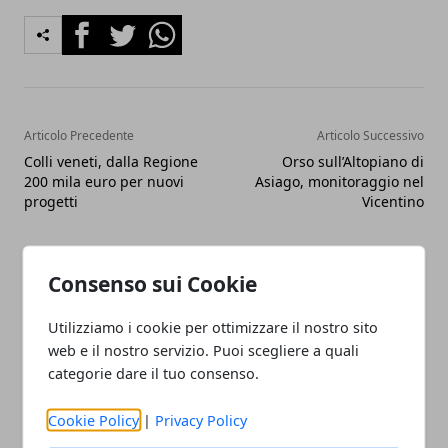
Facebook
Twitter
Whatsapp
Articolo Precedente
Articolo Successivo
Colli veneti, dalla Regione
Orso sull’Altopiano di
200 mila euro per nuovi
Asiago, monitoraggio nel
progetti
Vicentino
Consenso sui Cookie
Utilizziamo i cookie per ottimizzare il nostro sito
web e il nostro servizio. Puoi scegliere a quali
Fabiana Fissore
categorie dare il tuo consenso.
Fabiana Fissore è web editor e
Cookie Policy
|
Privacy Policy
creator di contenuti dedicati a
lifestyle urbano ed eventi locali.