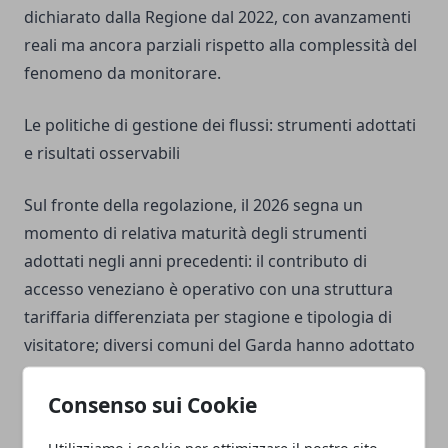
dichiarato dalla Regione dal 2022, con avanzamenti
reali ma ancora parziali rispetto alla complessità del
fenomeno da monitorare.
Le politiche di gestione dei flussi: strumenti adottati
e risultati osservabili
Sul fronte della regolazione, il 2026 segna un
momento di relativa maturità degli strumenti
adottati negli anni precedenti: il contributo di
accesso veneziano è operativo con una struttura
tariffaria differenziata per stagione e tipologia di
visitatore; diversi comuni del Garda hanno adottato
ordinanze di limitazione dell'accesso veicolare nei
Consenso sui Cookie
centri storici nelle ore di punta; Cortina ha
sperimentato un sistema di mobility management
Utilizziamo i cookie per ottimizzare il nostro sito